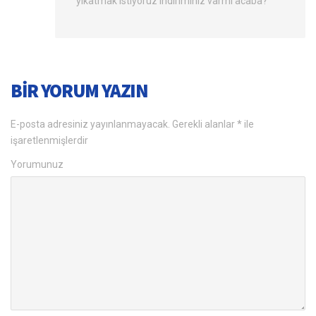
yıkatmak istiyoruz indiriminiz varmı acaba?
BIR YORUM YAZIN
E-posta adresiniz yayınlanmayacak.
Gerekli alanlar
*
ile
işaretlenmişlerdir
Yorumunuz