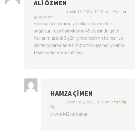
ALI ÖZMEN
Aralık 16, 2021; 12:02 pm
/
Yanıtla
google ye
manisa halı yıkama yazdık ordan bulduk
sağolsun rüya halı yıkama 45 dk içinde geldi
halılarımızı aldı 3 gün içinde teslim etti. hızlı ve
kaliteli yıkama adresimiz artık rüya halı yıkama
teşekkürler emrullah bey
HAMZA ÇIMEN
Temmuz 3, 2023; 9:15 am
/
Yanıtla
Halı
yikma M2 ne kadar