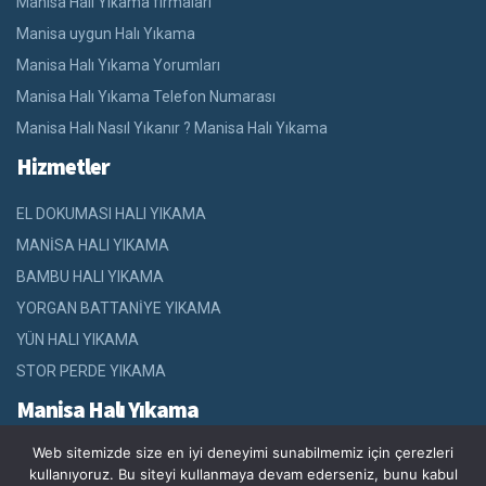
Manisa Halı Yıkama firmaları
Manisa uygun Halı Yıkama
Manisa Halı Yıkama Yorumları
Manisa Halı Yıkama Telefon Numarası
Manisa Halı Nasıl Yıkanır ? Manisa Halı Yıkama
Hizmetler
EL DOKUMASI HALI YIKAMA
MANİSA HALI YIKAMA
BAMBU HALI YIKAMA
YORGAN BATTANİYE YIKAMA
YÜN HALI YIKAMA
STOR PERDE YIKAMA
Manisa Halı Yıkama
Web sitemizde size en iyi deneyimi sunabilmemiz için çerezleri
Manisa da halı yıkama fabrikası olarak halı yıkama,koltuk yıkama,
kullanıyoruz. Bu siteyi kullanmaya devam ederseniz, bunu kabul
stor perde yıkama, zebra perde yıkama, yorgan battaniye yıkama,